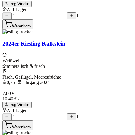
Frag Vinolin
Auf Lager
1
Warenkorb
Riesling
·
trocken
2024er Riesling Kalkstein
Weißwein
mineralisch & frisch
Fisch, Geflügel, Meeresfrüchte
0,75 l
Jahrgang 2024
7,80 €
10,40 € / l
Frag Vinolin
Auf Lager
1
Warenkorb
Riesling
·
trocken