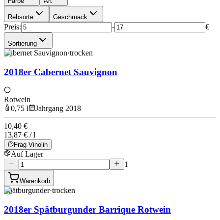
Farbe
Art
Rebsorte
Geschmack
Preis
:
-
€
Sortierung
Cabernet Sauvignon
·
trocken
2018er Cabernet Sauvignon
Rotwein
0,75 l
Jahrgang 2018
10,40 €
13,87 € / l
Frag Vinolin
Auf Lager
1
Warenkorb
Spätburgunder
·
trocken
2018er Spätburgunder Barrique Rotwein