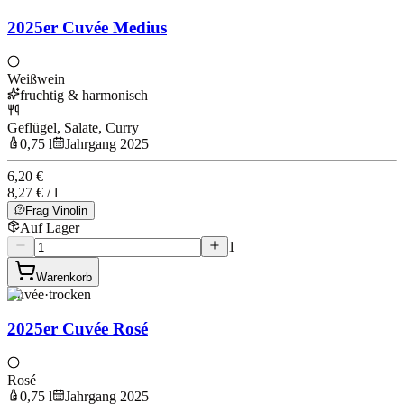
2025er Cuvée Medius
Weißwein
fruchtig & harmonisch
Geflügel, Salate, Curry
0,75 l
Jahrgang 2025
6,20 €
8,27 € / l
Frag Vinolin
Auf Lager
1
Warenkorb
Cuvée
·
trocken
2025er Cuvée Rosé
Rosé
0,75 l
Jahrgang 2025