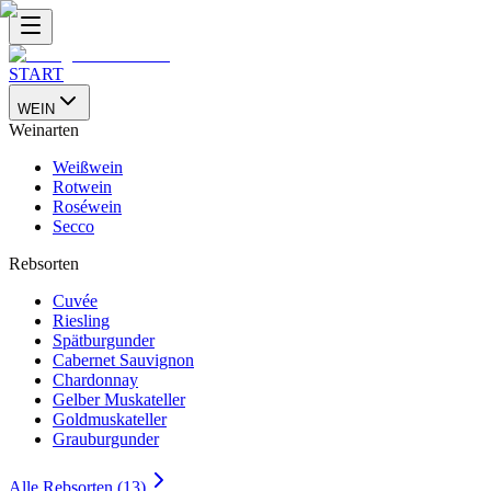
START
WEIN
Weinarten
Weißwein
Rotwein
Roséwein
Secco
Rebsorten
Cuvée
Riesling
Spätburgunder
Cabernet Sauvignon
Chardonnay
Gelber Muskateller
Goldmuskateller
Grauburgunder
Alle Rebsorten (13)