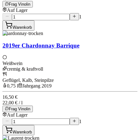
Frag Vinolin
Auf Lager
1
Warenkorb
Chardonnay
·
trocken
2019er Chardonnay Barrique
Weißwein
cremig & kraftvoll
Geflügel, Kalb, Steinpilze
0,75 l
Jahrgang 2019
16,50 €
22,00 € / l
Frag Vinolin
Auf Lager
1
Warenkorb
St Laurent
·
trocken