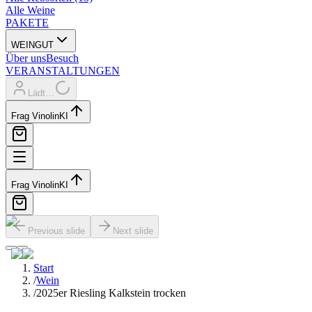
Alle Weine
PAKETE
WEINGUT
Über uns
Besuch
VERANSTALTUNGEN
Lädt…
Frag Vinolin
KI
Frag Vinolin
KI
Previous slide
Next slide
Start
/
Wein
/
2025er Riesling Kalkstein trocken