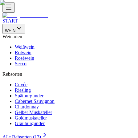
START
WEIN
Weinarten
Weißwein
Rotwein
Roséwein
Secco
Rebsorten
Cuvée
Riesling
Spätburgunder
Cabernet Sauvignon
Chardonnay
Gelber Muskateller
Goldmuskateller
Grauburgunder
Alle Rebsorten (13)