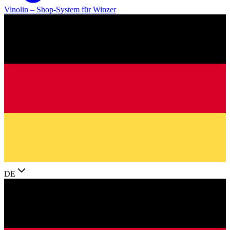
Vinolin –
Shop-System für Winzer
DE