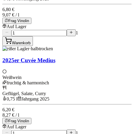
6,80 €
9,07 € / l
Frag Vinolin
Auf Lager
1
Warenkorb
Weißer Lagler
·
halbtrocken
2025er Cuvée Medius
Weißwein
fruchtig & harmonisch
Geflügel, Salate, Curry
0,75 l
Jahrgang 2025
6,20 €
8,27 € / l
Frag Vinolin
Auf Lager
1