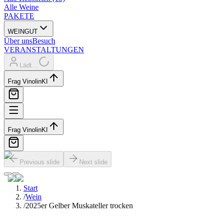
Alle Weine
PAKETE
WEINGUT
Über uns
Besuch
VERANSTALTUNGEN
Lädt…
Frag Vinolin
KI
Frag Vinolin
KI
Previous slide
Next slide
Start
/
Wein
/
2025er Gelber Muskateller trocken