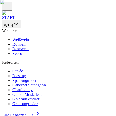
START
WEIN
Weinarten
Weißwein
Rotwein
Roséwein
Secco
Rebsorten
Cuvée
Riesling
Spätburgunder
Cabernet Sauvignon
Chardonnay
Gelber Muskateller
Goldmuskateller
Grauburgunder
Alle Rebsorten (13)