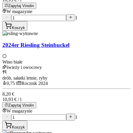
Zapytaj Vinolin
W magazynie
1
Koszyk
Riesling
·
wytrawne
2024er Riesling Steinbuckel
Wino białe
świeży i owocowy
drób, sałatki letnie, ryby
0,75 l
Rocznik 2024
8,20 €
10,93 € / l
Zapytaj Vinolin
W magazynie
1
Koszyk
Weißburgunder
·
wytrawne