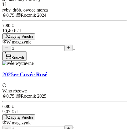
ryby, drób, owoce morza
0,75 l
Rocznik 2024
7,80 €
10,40 € / l
Zapytaj Vinolin
W magazynie
1
Koszyk
Cuvée
·
wytrawne
2025er Cuvée Rosé
Wino różowe
0,75 l
Rocznik 2025
6,80 €
9,07 € / l
Zapytaj Vinolin
W magazynie
1