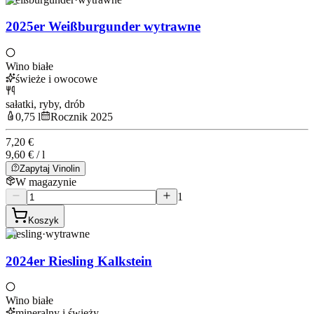
2025er Weißburgunder wytrawne
Wino białe
świeże i owocowe
sałatki, ryby, drób
0,75 l
Rocznik 2025
7,20 €
9,60 € / l
Zapytaj Vinolin
W magazynie
1
Koszyk
Riesling
·
wytrawne
2024er Riesling Kalkstein
Wino białe
mineralny i świeży