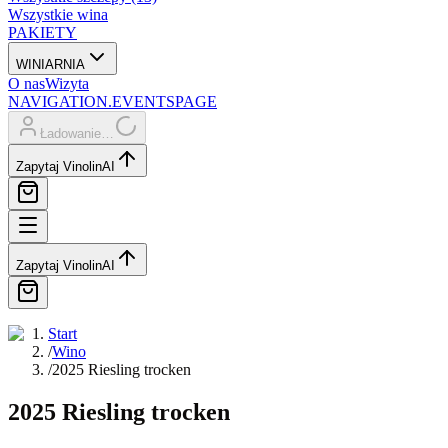
Wszystkie wina
PAKIETY
WINIARNIA
O nas
Wizyta
NAVIGATION.EVENTSPAGE
Ładowanie…
Zapytaj Vinolin
AI
Zapytaj Vinolin
AI
Start
/
Wino
/
2025 Riesling trocken
2025 Riesling trocken