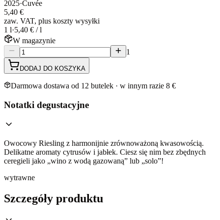
2025
·
Cuvée
5,40 €
zaw. VAT, plus koszty wysyłki
1 l
·
5,40 € / l
W magazynie
1
DODAJ DO KOSZYKA
Darmowa dostawa od 12 butelek · w innym razie 8 €
Notatki degustacyjne
Owocowy Riesling z harmonijnie zrównoważoną kwasowością.
Delikatne aromaty cytrusów i jabłek. Ciesz się nim bez zbędnych
ceregieli jako „wino z wodą gazowaną” lub „solo”!
wytrawne
Szczegóły produktu