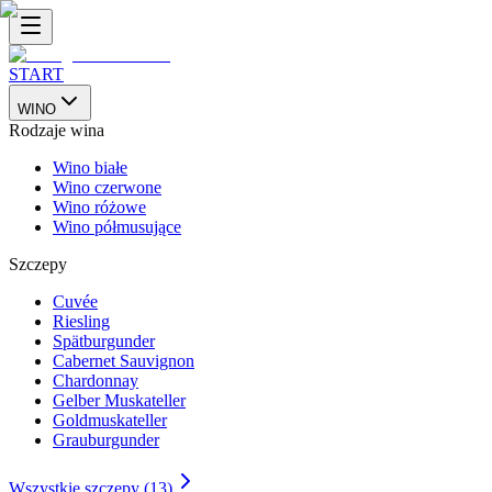
START
WINO
Rodzaje wina
Wino białe
Wino czerwone
Wino różowe
Wino półmusujące
Szczepy
Cuvée
Riesling
Spätburgunder
Cabernet Sauvignon
Chardonnay
Gelber Muskateller
Goldmuskateller
Grauburgunder
Wszystkie szczepy (13)