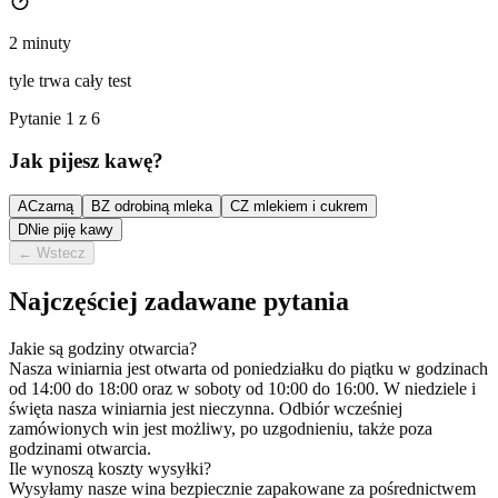
2 minuty
tyle trwa cały test
Pytanie 1 z 6
Jak pijesz kawę?
A
Czarną
B
Z odrobiną mleka
C
Z mlekiem i cukrem
D
Nie piję kawy
←
Wstecz
Najczęściej zadawane pytania
Jakie są godziny otwarcia?
Nasza winiarnia jest otwarta od poniedziałku do piątku w godzinach
od 14:00 do 18:00 oraz w soboty od 10:00 do 16:00. W niedziele i
święta nasza winiarnia jest nieczynna. Odbiór wcześniej
zamówionych win jest możliwy, po uzgodnieniu, także poza
godzinami otwarcia.
Ile wynoszą koszty wysyłki?
Wysyłamy nasze wina bezpiecznie zapakowane za pośrednictwem