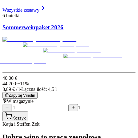
Wszystkie zestawy
6 butelki
Sommerweinpaket 2026
40,00 €
44,70
€
−
11
%
8,89 € / l
·
Łączna ilość: 4,5 l
Zapytaj Vinolin
W magazynie
1
Koszyk
Katja i Steffen Zelt
Dobre wino to praca zespołowa