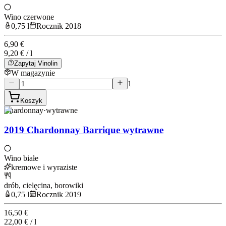
Wino czerwone
0,75 l
Rocznik 2018
6,90 €
9,20 € / l
Zapytaj Vinolin
W magazynie
1
Koszyk
Chardonnay
·
wytrawne
2019 Chardonnay Barrique wytrawne
Wino białe
kremowe i wyraziste
drób, cielęcina, borowiki
0,75 l
Rocznik 2019
16,50 €
22,00 € / l