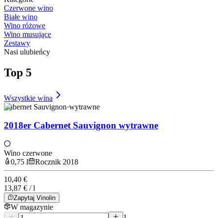
Czerwone wino
Białe wino
Wino różowe
Wino musujące
Zestawy
Nasi ulubieńcy
Top 5
Wszystkie wina
Cabernet Sauvignon
·
wytrawne
2018er Cabernet Sauvignon wytrawne
Wino czerwone
0,75 l
Rocznik 2018
10,40 €
13,87 € / l
Zapytaj Vinolin
W magazynie
1