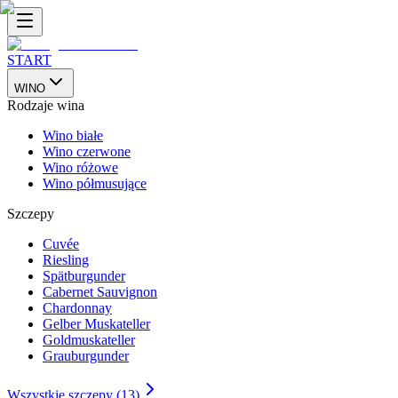
START
WINO
Rodzaje wina
Wino białe
Wino czerwone
Wino różowe
Wino półmusujące
Szczepy
Cuvée
Riesling
Spätburgunder
Cabernet Sauvignon
Chardonnay
Gelber Muskateller
Goldmuskateller
Grauburgunder
Wszystkie szczepy (13)