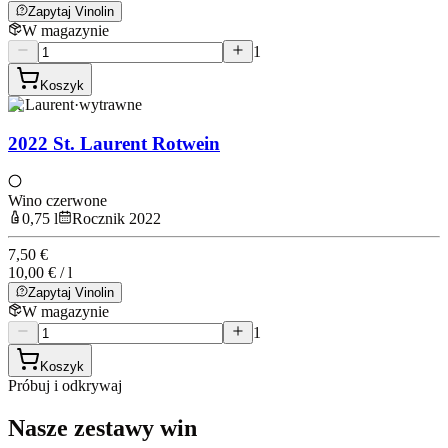
Zapytaj Vinolin
W magazynie
1
Koszyk
St Laurent
·
wytrawne
2022 St. Laurent Rotwein
Wino czerwone
0,75 l
Rocznik 2022
7,50 €
10,00 € / l
Zapytaj Vinolin
W magazynie
1
Koszyk
Próbuj i odkrywaj
Nasze zestawy win