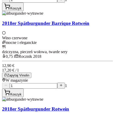
Koszyk
Spätburgunder
·
wytrawne
2018er Spätburgunder Barrique Rotwein
Wino czerwone
mocne i eleganckie
dziczyzna, pieczeń wołowa, twarde sery
0,75 l
Rocznik 2018
12,90 €
17,20 € / l
Zapytaj Vinolin
W magazynie
1
Koszyk
Spätburgunder
·
wytrawne
2018er Spätburgunder Rotwein