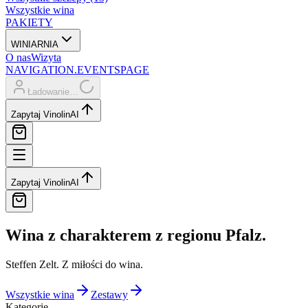
Wszystkie wina
PAKIETY
WINIARNIA
O nas
Wizyta
NAVIGATION.EVENTSPAGE
Ładowanie…
Zapytaj Vinolin
AI
Zapytaj Vinolin
AI
Wina z charakterem z regionu Pfalz.
Steffen Zelt. Z miłości do wina.
Wszystkie wina
Zestawy
Kategorie