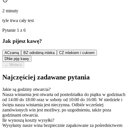
2 minuty
tyle trwa cały test
Pytanie 1 z 6
Jak pijesz kawę?
A
Czarną
B
Z odrobiną mleka
C
Z mlekiem i cukrem
D
Nie piję kawy
←
Wstecz
Najczęściej zadawane pytania
Jakie są godziny otwarcia?
Nasza winiarnia jest otwarta od poniedziałku do piątku w godzinach
od 14:00 do 18:00 oraz w soboty od 10:00 do 16:00. W niedziele i
święta nasza winiarnia jest nieczynna. Odbiór wcześniej
zamówionych win jest możliwy, po uzgodnieniu, także poza
godzinami otwarcia.
Ile wynoszą koszty wysyłki?
Wysyłamy nasze wina bezpiecznie zapakowane za pośrednictwem