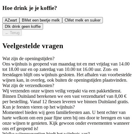
Hoe drink je je koffie?
A
Zwart
B
Met een beetje melk
C
Met melk en suiker
D
Ik drink geen koffie
←
Terug
Veelgestelde vragen
Wat zijn de openingstijden?
Ons wijnhuis is geopend van maandag tot en met vrijdag van 14.00
tot 18.00 uur en op zaterdag van 10.00 tot 16.00 uur. Zon- en
feestdagen blijft ons wijnhuis gesloten. Het afhalen van voorbestelde
wijnen kan, in overleg, ook buiten de openingstijden plaatsvinden.
Wat zijn de verzendkosten?
Wij verzenden onze wijnen veilig verpakt via een pakketdienst.
Binnen Duitsland berekenen we een vast verzendtarief van 8,00 €
per bestelling. Vanaf 12 flessen leveren we binnen Duitsland gratis.
Kun je feesten vieren op het wijnhuis?
Momenteel bieden wij geen familiefeesten aan. U bent echter van
harte welkom om een paar fijne uren bij ons door te brengen en van
onze wijnen te genieten. Kijk gewoon onder evenementen wanneer
ons erf geopend is!
Welke wijnproeverijen biedt het wijnhuis aan?