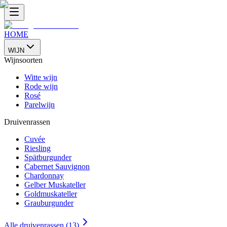
HOME
WIJN
Wijnsoorten
Witte wijn
Rode wijn
Rosé
Parelwijn
Druivenrassen
Cuvée
Riesling
Spätburgunder
Cabernet Sauvignon
Chardonnay
Gelber Muskateller
Goldmuskateller
Grauburgunder
Alle druivenrassen (13)