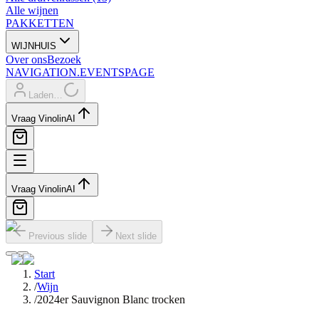
Alle wijnen
PAKKETTEN
WIJNHUIS
Over ons
Bezoek
NAVIGATION.EVENTSPAGE
Laden…
Vraag Vinolin
AI
Vraag Vinolin
AI
Previous slide
Next slide
Start
/
Wijn
/
2024er Sauvignon Blanc trocken