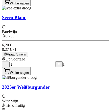
Winkelwagen
Cuvée
·
extra droog
Secco Blanc
Parelwijn
0,75 l
6,20 €
8,27 € / l
Vraag Vinolin
Op voorraad
1
Winkelwagen
Weißburgunder
·
droog
2025er Weißburgunder
Witte wijn
fris & fruitig