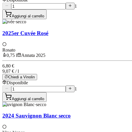
1
Aggiungi al carrello
Cuvée
·
secco
2025er Cuvée Rosé
Rosato
0,75 l
Annata 2025
6,80 €
9,07 € / l
Chiedi a Vinolin
Disponibile
1
Aggiungi al carrello
Sauvignon Blanc
·
secco
2024 Sauvignon Blanc secco