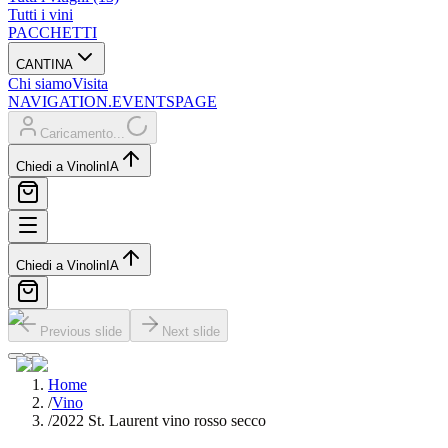
Tutti i vini
PACCHETTI
CANTINA
Chi siamo
Visita
NAVIGATION.EVENTSPAGE
Caricamento...
Chiedi a Vinolin
IA
Chiedi a Vinolin
IA
Previous slide
Next slide
Home
/
Vino
/
2022 St. Laurent vino rosso secco