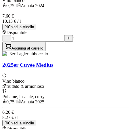
Vino bianco
0,75 l
Annata 2024
7,60 €
10,13 € / l
Chiedi a Vinolin
Disponibile
1
Aggiungi al carrello
Weißer Lagler
·
abboccato
2025er Cuvée Medius
Vino bianco
fruttato & armonioso
Pollame, insalate, curry
0,75 l
Annata 2025
6,20 €
8,27 € / l
Chiedi a Vinolin
Disponibile