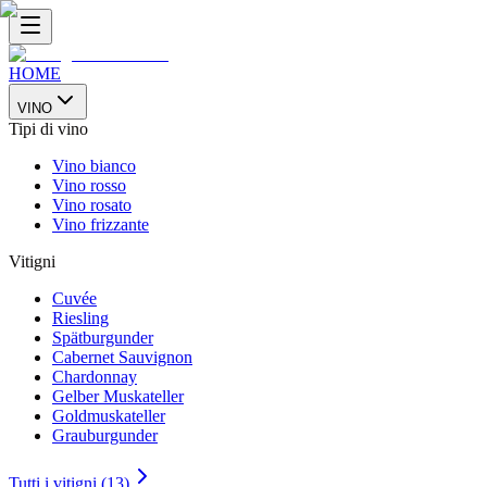
HOME
VINO
Tipi di vino
Vino bianco
Vino rosso
Vino rosato
Vino frizzante
Vitigni
Cuvée
Riesling
Spätburgunder
Cabernet Sauvignon
Chardonnay
Gelber Muskateller
Goldmuskateller
Grauburgunder
Tutti i vitigni (13)