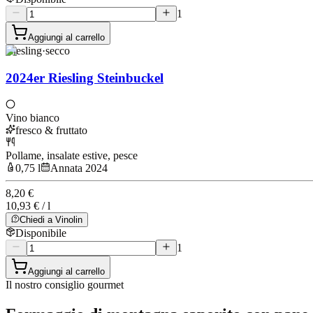
1
Aggiungi al carrello
Riesling
·
secco
2024er Riesling Steinbuckel
Vino bianco
fresco & fruttato
Pollame, insalate estive, pesce
0,75 l
Annata 2024
8,20 €
10,93 € / l
Chiedi a Vinolin
Disponibile
1
Aggiungi al carrello
Il nostro consiglio gourmet