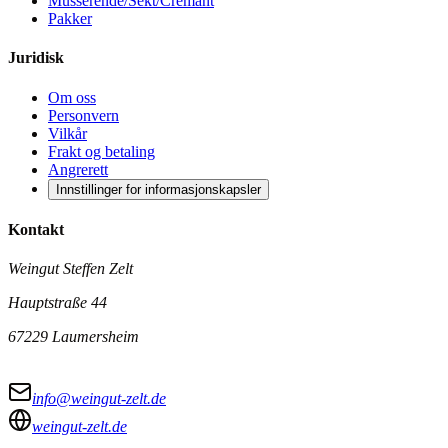
Musserende/Sekt/Crémant
Pakker
Juridisk
Om oss
Personvern
Vilkår
Frakt og betaling
Angrerett
Innstillinger for informasjonskapsler
Kontakt
Weingut Steffen Zelt
Hauptstraße 44
67229 Laumersheim
info@weingut-zelt.de
weingut-zelt.de