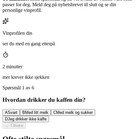
passer for deg. Meld deg på nyhetsbrevet til slutt og se din
personlige vinprofil.
Vinprofilen din
ser du med en gang etterpå
2 minutter
mer krever ikke sjekken
Spørsmål 1 av 6
Hvordan drikker du kaffen din?
A
Svart
B
Med litt melk
C
Med melk og sukker
D
Jeg drikker ikke kaffe
←
Tilbake
Ofte stilte spørsmål