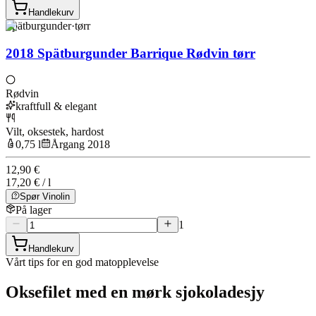
Handlekurv
Spätburgunder
·
tørr
2018 Spätburgunder Barrique Rødvin tørr
Rødvin
kraftfull & elegant
Vilt, oksestek, hardost
0,75 l
Årgang 2018
12,90 €
17,20 € / l
Spør Vinolin
På lager
1
Handlekurv
Vårt tips for en god matopplevelse
Oksefilet med en mørk sjokoladesjy