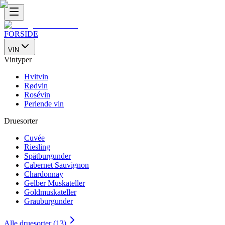
FORSIDE
VIN
Vintyper
Hvitvin
Rødvin
Rosévin
Perlende vin
Druesorter
Cuvée
Riesling
Spätburgunder
Cabernet Sauvignon
Chardonnay
Gelber Muskateller
Goldmuskateller
Grauburgunder
Alle druesorter (13)