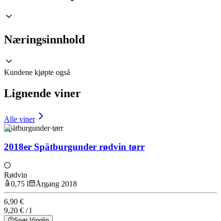
Næringsinnhold
Kundene kjøpte også
Lignende viner
Alle viner
Spätburgunder
·
tørr
2018er Spätburgunder rødvin tørr
Rødvin
0,75 l
Årgang 2018
6,90 €
9,20 € / l
Spør Vinolin