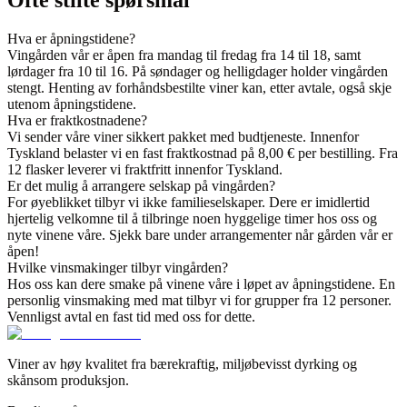
Hva er åpningstidene?
Vingården vår er åpen fra mandag til fredag fra 14 til 18, samt
lørdager fra 10 til 16. På søndager og helligdager holder vingården
stengt. Henting av forhåndsbestilte viner kan, etter avtale, også skje
utenom åpningstidene.
Hva er fraktkostnadene?
Vi sender våre viner sikkert pakket med budtjeneste. Innenfor
Tyskland belaster vi en fast fraktkostnad på 8,00 € per bestilling. Fra
12 flasker leverer vi fraktfritt innenfor Tyskland.
Er det mulig å arrangere selskap på vingården?
For øyeblikket tilbyr vi ikke familieselskaper. Dere er imidlertid
hjertelig velkomne til å tilbringe noen hyggelige timer hos oss og
nyte vinene våre. Sjekk bare under arrangementer når gården vår er
åpen!
Hvilke vinsmakinger tilbyr vingården?
Hos oss kan dere smake på vinene våre i løpet av åpningstidene. En
personlig vinsmaking med mat tilbyr vi for grupper fra 12 personer.
Vennligst avtal en fast tid med oss for dette.
Viner av høy kvalitet fra bærekraftig, miljøbevisst dyrking og
skånsom produksjon.