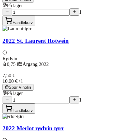
På lager
1
Handlekurv
St Laurent
·
tørr
2022 St. Laurent Rotwein
Rødvin
0,75 l
Årgang 2022
7,50 €
10,00 € / l
Spør Vinolin
På lager
1
Handlekurv
Merlot
·
tørr
2022 Merlot rødvin tørr