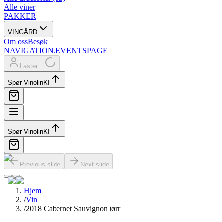
Alle viner
PAKKER
VINGÅRD
Om oss
Besøk
NAVIGATION.EVENTSPAGE
Laster…
Spør Vinolin
KI
Spør Vinolin
KI
Previous slide
Next slide
Hjem
/
Vin
/
2018 Cabernet Sauvignon tørr