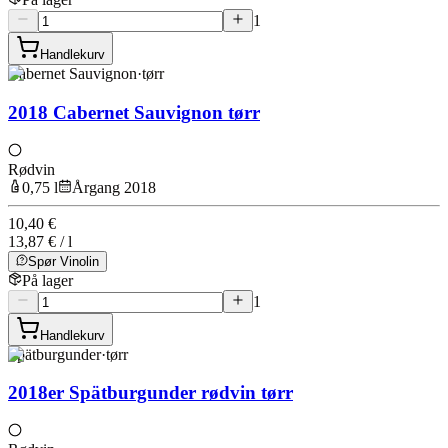
1
Handlekurv
Cabernet Sauvignon
·
tørr
2018 Cabernet Sauvignon tørr
Rødvin
0,75 l
Årgang 2018
10,40 €
13,87 € / l
Spør Vinolin
På lager
1
Handlekurv
Spätburgunder
·
tørr
2018er Spätburgunder rødvin tørr