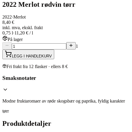
2022 Merlot rødvin tørr
2022
·
Merlot
8,40 €
inkl. mva, ekskl. frakt
0,75 l
·
11,20 € / l
På lager
1
LEGG I HANDLEKURV
Fri frakt fra 12 flasker · ellers 8 €
Smaksnotater
Modne fruktaromaer av røde skogsbær og paprika, fyldig karakter
tørr
Produktdetaljer