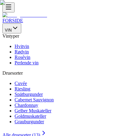
FORSIDE
VIN
Vintyper
Hvitvin
Rødvin
Rosévin
Perlende vin
Druesorter
Cuvée
Riesling
Spätburgunder
Cabernet Sauvignon
Chardonnay
Gelber Muskateller
Goldmuskateller
Grauburgunder
Alle druesorter (13)