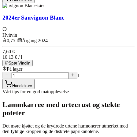
Sauvignon Blanc
·
tørr
2024er Sauvignon Blanc
Hvitvin
0,75 l
Årgang 2024
7,60 €
10,13 € / l
Spør Vinolin
På lager
1
Handlekurv
Vårt tips for en god matopplevelse
Lammkarree med urtecrust og stekte
poteter
Det møre kjøttet og de krydrede urtene harmonerer utmerket med
den fyldige kroppen og de diskrete paprikanotene.