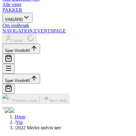
Alle viner
PAKKER
VINGÅRD
Om oss
Besøk
NAVIGATION.EVENTSPAGE
Laster…
Spør Vinolin
KI
Spør Vinolin
KI
Previous slide
Next slide
Hjem
/
Vin
/
2022 Merlot rødvin tørr