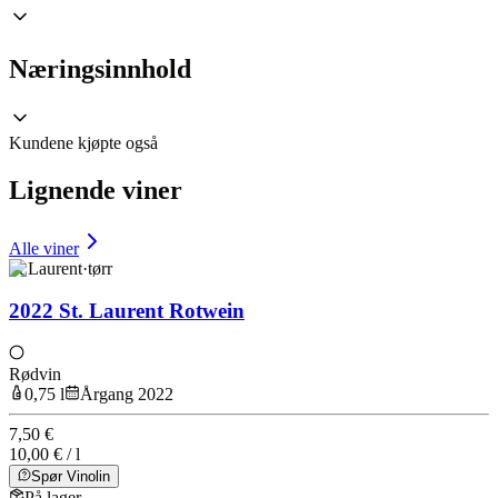
Næringsinnhold
Kundene kjøpte også
Lignende viner
Alle viner
St Laurent
·
tørr
2022 St. Laurent Rotwein
Rødvin
0,75 l
Årgang 2022
7,50 €
10,00 € / l
Spør Vinolin
På lager