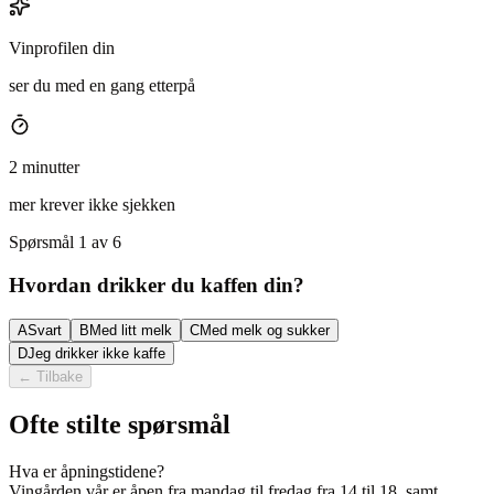
Vinprofilen din
ser du med en gang etterpå
2 minutter
mer krever ikke sjekken
Spørsmål 1 av 6
Hvordan drikker du kaffen din?
A
Svart
B
Med litt melk
C
Med melk og sukker
D
Jeg drikker ikke kaffe
←
Tilbake
Ofte stilte spørsmål
Hva er åpningstidene?
Vingården vår er åpen fra mandag til fredag fra 14 til 18, samt