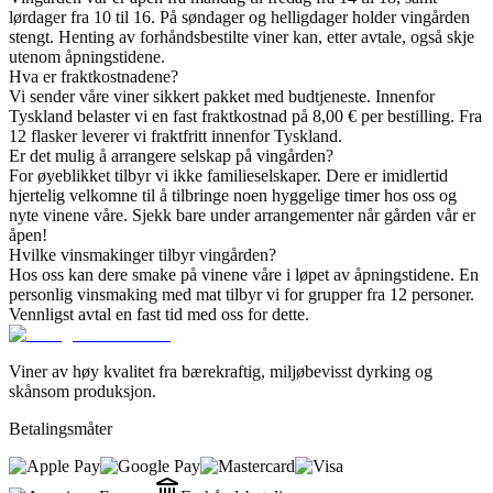
lørdager fra 10 til 16. På søndager og helligdager holder vingården
stengt. Henting av forhåndsbestilte viner kan, etter avtale, også skje
utenom åpningstidene.
Hva er fraktkostnadene?
Vi sender våre viner sikkert pakket med budtjeneste. Innenfor
Tyskland belaster vi en fast fraktkostnad på 8,00 € per bestilling. Fra
12 flasker leverer vi fraktfritt innenfor Tyskland.
Er det mulig å arrangere selskap på vingården?
For øyeblikket tilbyr vi ikke familieselskaper. Dere er imidlertid
hjertelig velkomne til å tilbringe noen hyggelige timer hos oss og
nyte vinene våre. Sjekk bare under arrangementer når gården vår er
åpen!
Hvilke vinsmakinger tilbyr vingården?
Hos oss kan dere smake på vinene våre i løpet av åpningstidene. En
personlig vinsmaking med mat tilbyr vi for grupper fra 12 personer.
Vennligst avtal en fast tid med oss for dette.
Viner av høy kvalitet fra bærekraftig, miljøbevisst dyrking og
skånsom produksjon.
Betalingsmåter