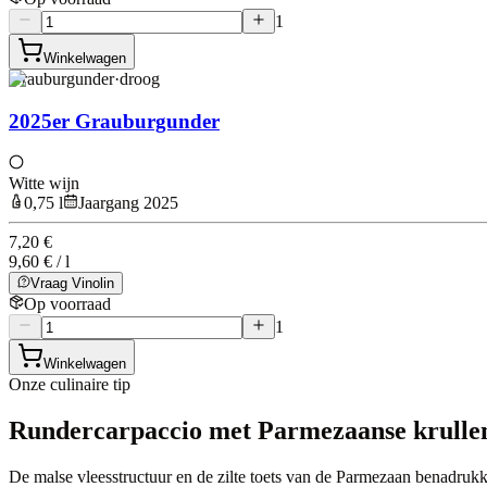
1
Winkelwagen
Grauburgunder
·
droog
2025er Grauburgunder
Witte wijn
0,75 l
Jaargang 2025
7,20 €
9,60 € / l
Vraag Vinolin
Op voorraad
1
Winkelwagen
Onze culinaire tip
Rundercarpaccio met Parmezaanse krulle
De malse vleesstructuur en de zilte toets van de Parmezaan benadruk