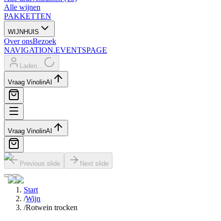
Alle wijnen
PAKKETTEN
WIJNHUIS
Over ons
Bezoek
NAVIGATION.EVENTSPAGE
Laden…
Vraag Vinolin
AI
Vraag Vinolin
AI
Previous slide
Next slide
Start
/
Wijn
/
Rotwein trocken