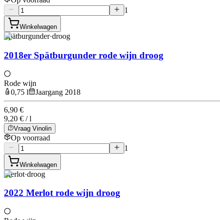
1
Winkelwagen
Spätburgunder
·
droog
2018er Spätburgunder rode wijn droog
Rode wijn
0,75 l
Jaargang 2018
6,90 €
9,20 € / l
Vraag Vinolin
Op voorraad
1
Winkelwagen
Merlot
·
droog
2022 Merlot rode wijn droog