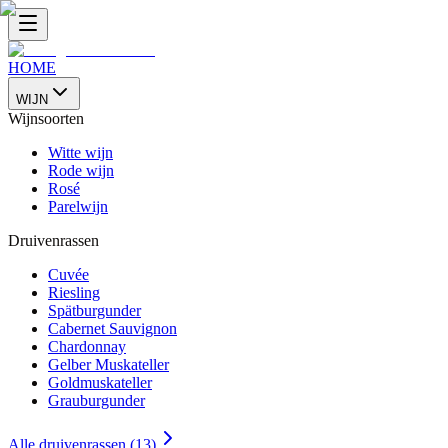
HOME
WIJN
Wijnsoorten
Witte wijn
Rode wijn
Rosé
Parelwijn
Druivenrassen
Cuvée
Riesling
Spätburgunder
Cabernet Sauvignon
Chardonnay
Gelber Muskateller
Goldmuskateller
Grauburgunder
Alle druivenrassen (13)