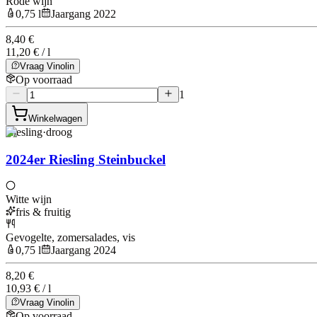
Rode wijn
0,75 l
Jaargang 2022
8,40 €
11,20 € / l
Vraag Vinolin
Op voorraad
1
Winkelwagen
Riesling
·
droog
2024er Riesling Steinbuckel
Witte wijn
fris & fruitig
Gevogelte, zomersalades, vis
0,75 l
Jaargang 2024
8,20 €
10,93 € / l
Vraag Vinolin
Op voorraad