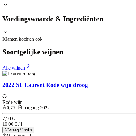
Voedingswaarde & Ingrediënten
Klanten kochten ook
Soortgelijke wijnen
Alle wijnen
St Laurent
·
droog
2022 St. Laurent Rode wijn droog
Rode wijn
0,75 l
Jaargang 2022
7,50 €
10,00 € / l
Vraag Vinolin
Op voorraad