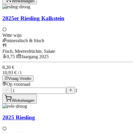
Winkelwagen
Riesling
·
droog
2025er Riesling Kalkstein
Witte wijn
mineralisch & frisch
Fisch, Meeresfrüchte, Salate
0,75 l
Jaargang 2025
8,20 €
10,93 € / l
Vraag Vinolin
Op voorraad
1
Winkelwagen
Cuvée
·
droog
2025 Riesling