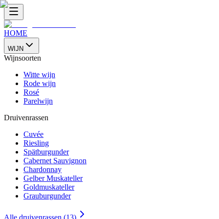
HOME
WIJN
Wijnsoorten
Witte wijn
Rode wijn
Rosé
Parelwijn
Druivenrassen
Cuvée
Riesling
Spätburgunder
Cabernet Sauvignon
Chardonnay
Gelber Muskateller
Goldmuskateller
Grauburgunder
Alle druivenrassen (13)