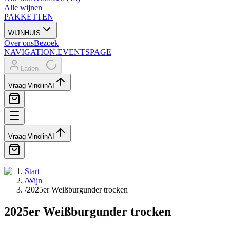
Alle wijnen
PAKKETTEN
WIJNHUIS
Over ons
Bezoek
NAVIGATION.EVENTSPAGE
Laden…
Vraag Vinolin
AI
Vraag Vinolin
AI
Start
/
Wijn
/
2025er Weißburgunder trocken
2025er Weißburgunder trocken