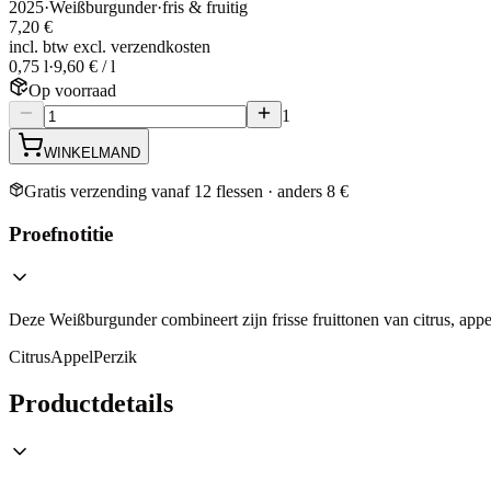
2025
·
Weißburgunder
·
fris & fruitig
7,20 €
incl. btw excl. verzendkosten
0,75 l
·
9,60 € / l
Op voorraad
1
WINKELMAND
Gratis verzending vanaf 12 flessen · anders 8 €
Proefnotitie
Deze Weißburgunder combineert zijn frisse fruittonen van citrus, appe
Citrus
Appel
Perzik
Productdetails