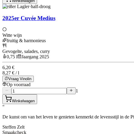
Winkelwagen
Weißer Lagler
·
half-droog
2025er Cuvée Medius
Witte wijn
fruitig & harmonieus
Gevogelte, salades, curry
0,75 l
Jaargang 2025
6,20 €
8,27 € / l
Vraag Vinolin
Op voorraad
1
Winkelwagen
“
De kunst om van het leven te genieten kenmerkt de levensstijl in de Pf
Steffen Zelt
Smaakcheck