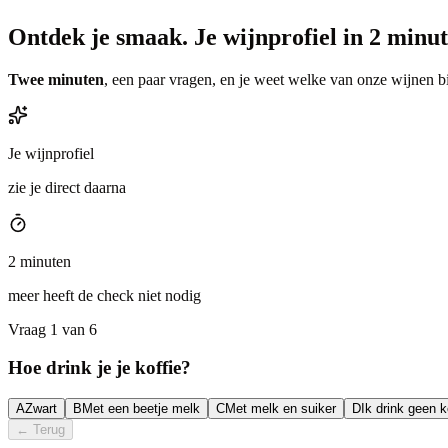
Ontdek je smaak.
Je wijnprofiel in 2 minut
Twee minuten
, een paar vragen, en je weet welke van onze wijnen bi
Je wijnprofiel
zie je direct daarna
2 minuten
meer heeft de check niet nodig
Vraag 1 van 6
Hoe drink je je koffie?
A
Zwart
B
Met een beetje melk
C
Met melk en suiker
D
Ik drink geen k
←
Terug