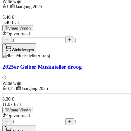
Witte wijn
1 l
Jaargang 2025
5,40 €
5,40 € / l
Vraag Vinolin
Op voorraad
1
Winkelwagen
Gelber Muskateller
·
droog
2025er Gelber Muskateller droog
Witte wijn
0,75 l
Jaargang 2025
8,30 €
11,07 € / l
Vraag Vinolin
Op voorraad
1