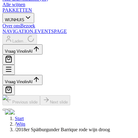
Alle wijnen
PAKKETTEN
WIJNHUIS
Over ons
Bezoek
NAVIGATION.EVENTSPAGE
Laden…
Vraag Vinolin
AI
Vraag Vinolin
AI
Previous slide
Next slide
Start
/
Wijn
/
2018er Spätburgunder Barrique rode wijn droog