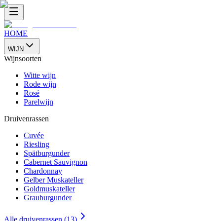
HOME
WIJN
Wijnsoorten
Witte wijn
Rode wijn
Rosé
Parelwijn
Druivenrassen
Cuvée
Riesling
Spätburgunder
Cabernet Sauvignon
Chardonnay
Gelber Muskateller
Goldmuskateller
Grauburgunder
Alle druivenrassen (13)