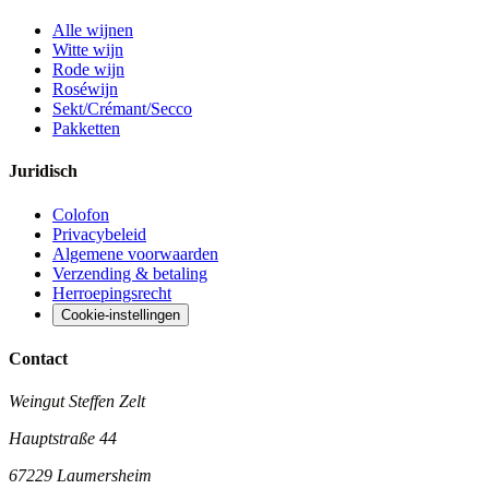
Alle wijnen
Witte wijn
Rode wijn
Roséwijn
Sekt/Crémant/Secco
Pakketten
Juridisch
Colofon
Privacybeleid
Algemene voorwaarden
Verzending & betaling
Herroepingsrecht
Cookie-instellingen
Contact
Weingut Steffen Zelt
Hauptstraße 44
67229 Laumersheim