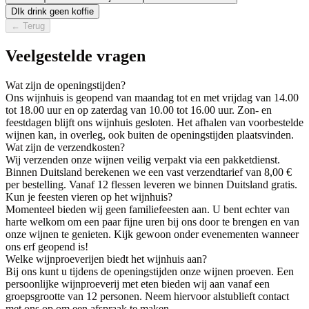
D
Ik drink geen koffie
←
Terug
Veelgestelde vragen
Wat zijn de openingstijden?
Ons wijnhuis is geopend van maandag tot en met vrijdag van 14.00
tot 18.00 uur en op zaterdag van 10.00 tot 16.00 uur. Zon- en
feestdagen blijft ons wijnhuis gesloten. Het afhalen van voorbestelde
wijnen kan, in overleg, ook buiten de openingstijden plaatsvinden.
Wat zijn de verzendkosten?
Wij verzenden onze wijnen veilig verpakt via een pakketdienst.
Binnen Duitsland berekenen we een vast verzendtarief van 8,00 €
per bestelling. Vanaf 12 flessen leveren we binnen Duitsland gratis.
Kun je feesten vieren op het wijnhuis?
Momenteel bieden wij geen familiefeesten aan. U bent echter van
harte welkom om een paar fijne uren bij ons door te brengen en van
onze wijnen te genieten. Kijk gewoon onder evenementen wanneer
ons erf geopend is!
Welke wijnproeverijen biedt het wijnhuis aan?
Bij ons kunt u tijdens de openingstijden onze wijnen proeven. Een
persoonlijke wijnproeverij met eten bieden wij aan vanaf een
groepsgrootte van 12 personen. Neem hiervoor alstublieft contact
met ons op om een afspraak te maken.