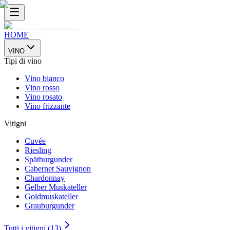
HOME
VINO
Tipi di vino
Vino bianco
Vino rosso
Vino rosato
Vino frizzante
Vitigni
Cuvée
Riesling
Spätburgunder
Cabernet Sauvignon
Chardonnay
Gelber Muskateller
Goldmuskateller
Grauburgunder
Tutti i vitigni (13)