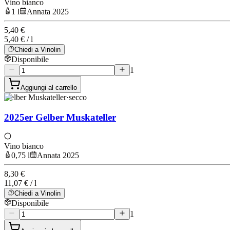
Vino bianco
1 l
Annata 2025
5,40 €
5,40 € / l
Chiedi a Vinolin
Disponibile
1
Aggiungi al carrello
Gelber Muskateller
·
secco
2025er Gelber Muskateller
Vino bianco
0,75 l
Annata 2025
8,30 €
11,07 € / l
Chiedi a Vinolin
Disponibile
1