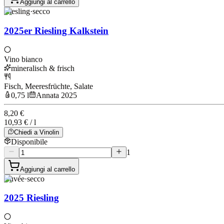
Aggiungi al carrello
Riesling
·
secco
2025er Riesling Kalkstein
Vino bianco
mineralisch & frisch
Fisch, Meeresfrüchte, Salate
0,75 l
Annata 2025
8,20 €
10,93 € / l
Chiedi a Vinolin
Disponibile
1
Aggiungi al carrello
Cuvée
·
secco
2025 Riesling