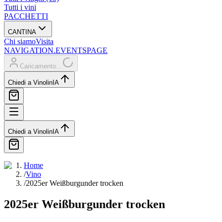
Tutti i vini
PACCHETTI
CANTINA
Chi siamo
Visita
NAVIGATION.EVENTSPAGE
Caricamento...
Chiedi a Vinolin
IA
Chiedi a Vinolin
IA
Home
/
Vino
/
2025er Weißburgunder trocken
2025er Weißburgunder trocken