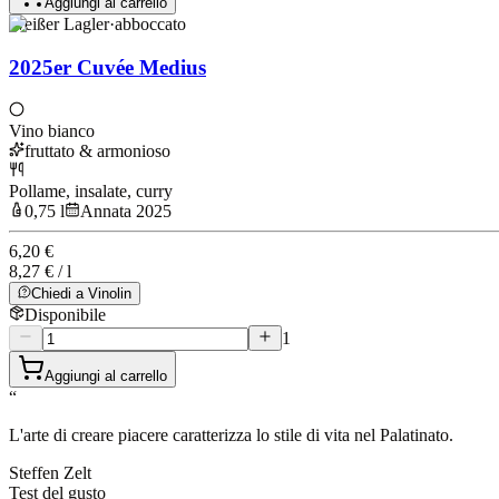
Aggiungi al carrello
Weißer Lagler
·
abboccato
2025er Cuvée Medius
Vino bianco
fruttato & armonioso
Pollame, insalate, curry
0,75 l
Annata 2025
6,20 €
8,27 € / l
Chiedi a Vinolin
Disponibile
1
Aggiungi al carrello
“
L'arte di creare piacere caratterizza lo stile di vita nel Palatinato.
Steffen Zelt
Test del gusto