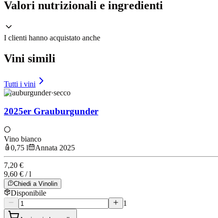
Valori nutrizionali e ingredienti
I clienti hanno acquistato anche
Vini simili
Tutti i vini
Grauburgunder
·
secco
2025er Grauburgunder
Vino bianco
0,75 l
Annata 2025
7,20 €
9,60 € / l
Chiedi a Vinolin
Disponibile
1