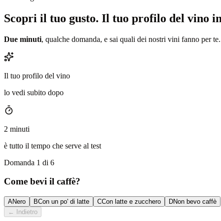
Scopri il tuo gusto.
Il tuo profilo del vino i
Due minuti
, qualche domanda, e sai quali dei nostri vini fanno per te. 
Il tuo profilo del vino
lo vedi subito dopo
2 minuti
è tutto il tempo che serve al test
Domanda 1 di 6
Come bevi il caffè?
A
Nero
B
Con un po' di latte
C
Con latte e zucchero
D
Non bevo caffè
←
Indietro