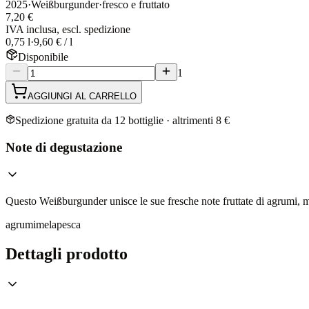
2025
·
Weißburgunder
·
fresco e fruttato
7,20 €
IVA inclusa, escl. spedizione
0,75 l
·
9,60 € / l
Disponibile
1
AGGIUNGI AL CARRELLO
Spedizione gratuita da 12 bottiglie · altrimenti 8 €
Note di degustazione
Questo Weißburgunder unisce le sue fresche note fruttate di agrumi, me
agrumi
mela
pesca
Dettagli prodotto