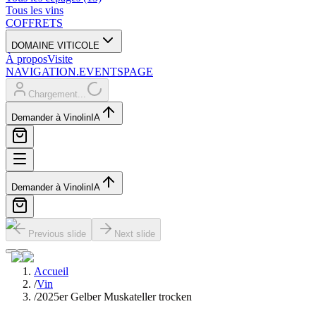
Tous les vins
COFFRETS
DOMAINE VITICOLE
À propos
Visite
NAVIGATION.EVENTSPAGE
Chargement...
Demander à Vinolin
IA
Demander à Vinolin
IA
Previous slide
Next slide
Accueil
/
Vin
/
2025er Gelber Muskateller trocken