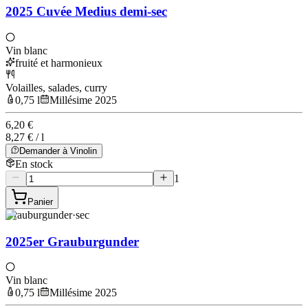
2025 Cuvée Medius demi-sec
Vin blanc
fruité et harmonieux
Volailles, salades, curry
0,75 l
Millésime 2025
6,20 €
8,27 € / l
Demander à Vinolin
En stock
1
Panier
Grauburgunder
·
sec
2025er Grauburgunder
Vin blanc
0,75 l
Millésime 2025