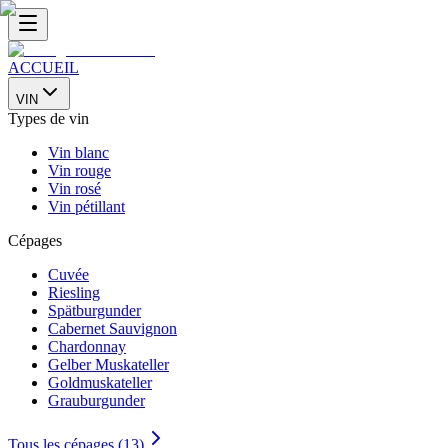
ACCUEIL
VIN
Types de vin
Vin blanc
Vin rouge
Vin rosé
Vin pétillant
Cépages
Cuvée
Riesling
Spätburgunder
Cabernet Sauvignon
Chardonnay
Gelber Muskateller
Goldmuskateller
Grauburgunder
Tous les cépages (13)