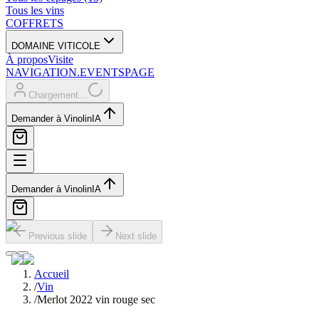
Tous les vins
COFFRETS
DOMAINE VITICOLE
À propos
Visite
NAVIGATION.EVENTSPAGE
Chargement...
Demander à Vinolin
IA
Demander à Vinolin
IA
Previous slide
Next slide
Accueil
/
Vin
/
Merlot 2022 vin rouge sec