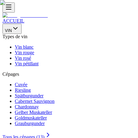
ACCUEIL
VIN
Types de vin
Vin blanc
Vin rouge
Vin rosé
Vin pétillant
Cépages
Cuvée
Riesling
Spätburgunder
Cabernet Sauvignon
Chardonnay
Gelber Muskateller
Goldmuskateller
Grauburgunder
Tous les cépages (13)