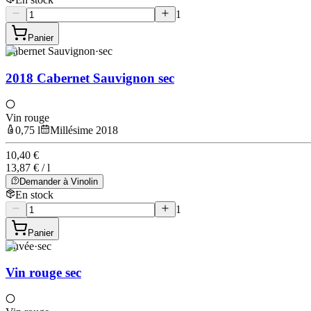
1
Panier
Cabernet Sauvignon
·
sec
2018 Cabernet Sauvignon sec
Vin rouge
0,75 l
Millésime 2018
10,40 €
13,87 € / l
Demander à Vinolin
En stock
1
Panier
Cuvée
·
sec
Vin rouge sec