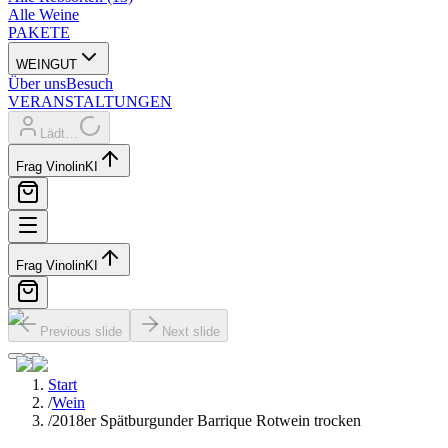
Alle Weine
PAKETE
WEINGUT
Über uns
Besuch
VERANSTALTUNGEN
Lädt…
Frag Vinolin
KI
Frag Vinolin
KI
Previous slide
Next slide
Start
/
Wein
/
2018er Spätburgunder Barrique Rotwein trocken