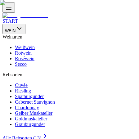
START
WEIN
Weinarten
Weißwein
Rotwein
Roséwein
Secco
Rebsorten
Cuvée
Riesling
Spätburgunder
Cabernet Sauvignon
Chardonnay
Gelber Muskateller
Goldmuskateller
Grauburgunder
Alle Rebsorten (13)