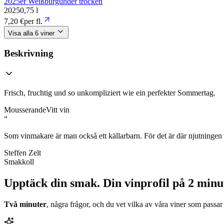
2025er Weißburgunder trocken
2025
0,75 l
7,20 €
per fl.
Visa alla 6 viner
Beskrivning
Frisch, fruchtig und so unkompliziert wie ein perfekter Sommertag.
Mousserande
Vitt vin
“
Som vinmakare är man också ett källarbarn. För det är där njutningen 
Steffen Zelt
Smakkoll
Upptäck din smak.
Din vinprofil på 2 minu
Två minuter
, några frågor, och du vet vilka av våra viner som passar 