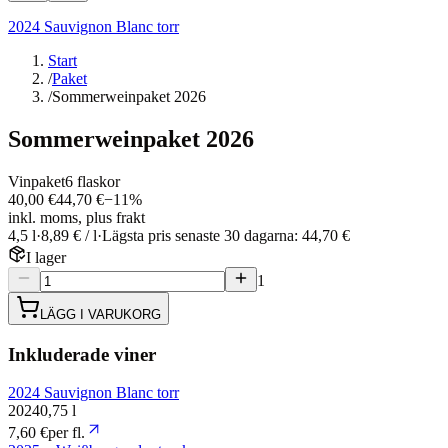
2024 Sauvignon Blanc torr
Start
/
Paket
/
Sommerweinpaket 2026
Sommerweinpaket 2026
Vinpaket
6 flaskor
40,00 €
44,70
€
−
11
%
inkl. moms, plus frakt
4,5 l
·
8,89 € / l
·
Lägsta pris senaste 30 dagarna: 44,70 €
I lager
1
LÄGG I VARUKORG
Inkluderade viner
2024 Sauvignon Blanc torr
2024
0,75 l
7,60 €
per fl.