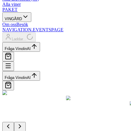
Alla viner
PAKET
VINGÅRD
Om oss
Besök
NAVIGATION.EVENTSPAGE
Laddar...
Fråga Vinolin
AI
Fråga Vinolin
AI