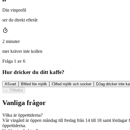
Din vinprofil
ser du direkt efteråt
2 minuter
mer kräver inte kollen
Fråga 1 av 6
Hur dricker du ditt kaffe?
A
Svart
B
Med lite mjölk
C
Med mjölk och socker
D
Jag dricker inte ka
←
Tillbaka
Vanliga frågor
Vilka är öppettiderna?
Vår vingård är öppen måndag till fredag från 14 till 18 samt lördagar
öppettiderna.