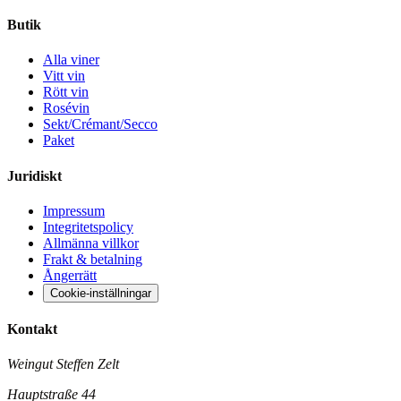
Butik
Alla viner
Vitt vin
Rött vin
Rosévin
Sekt/Crémant/Secco
Paket
Juridiskt
Impressum
Integritetspolicy
Allmänna villkor
Frakt & betalning
Ångerrätt
Cookie-inställningar
Kontakt
Weingut Steffen Zelt
Hauptstraße 44