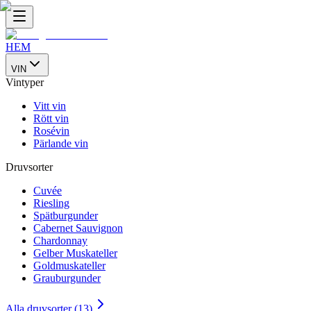
HEM
VIN
Vintyper
Vitt vin
Rött vin
Rosévin
Pärlande vin
Druvsorter
Cuvée
Riesling
Spätburgunder
Cabernet Sauvignon
Chardonnay
Gelber Muskateller
Goldmuskateller
Grauburgunder
Alla druvsorter (13)