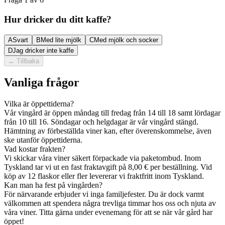
Hur dricker du ditt kaffe?
A
Svart
B
Med lite mjölk
C
Med mjölk och socker
D
Jag dricker inte kaffe
←
Tillbaka
Vanliga frågor
Vilka är öppettiderna?
Vår vingård är öppen måndag till fredag från 14 till 18 samt lördagar
från 10 till 16. Söndagar och helgdagar är vår vingård stängd.
Hämtning av förbeställda viner kan, efter överenskommelse, även
ske utanför öppettiderna.
Vad kostar frakten?
Vi skickar våra viner säkert förpackade via paketombud. Inom
Tyskland tar vi ut en fast fraktavgift på 8,00 € per beställning. Vid
köp av 12 flaskor eller fler levererar vi fraktfritt inom Tyskland.
Kan man ha fest på vingården?
För närvarande erbjuder vi inga familjefester. Du är dock varmt
välkommen att spendera några trevliga timmar hos oss och njuta av
våra viner. Titta gärna under evenemang för att se när vår gård har
öppet!