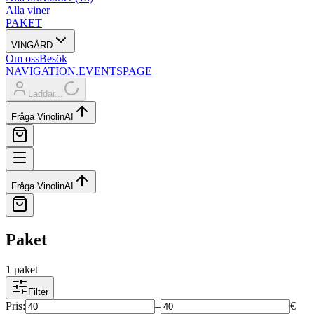
Alla viner
PAKET
VINGÅRD
Om oss
Besök
NAVIGATION.EVENTSPAGE
Laddar...
Fråga Vinolin
AI
Fråga Vinolin
AI
Paket
1 paket
Filter
Pris
:
–
€