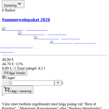
Sortering
6 flaskor
Sommerweinpaket 2026
40,00 €
44,70
€
−
11
%
8,89 € / l
·
Total mängd: 4,5 l
Fråga Vinolin
I lager
1
Lägg i varukorg
“
Våra viner bedöms regelbundet med höga poäng vid "Best of
Riesling", "Meininger Rotweinpreis" eller "Berliner Weintrophy".