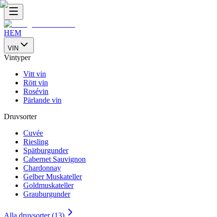
HEM
VIN
Vintyper
Vitt vin
Rött vin
Rosévin
Pärlande vin
Druvsorter
Cuvée
Riesling
Spätburgunder
Cabernet Sauvignon
Chardonnay
Gelber Muskateller
Goldmuskateller
Grauburgunder
Alla druvsorter (13)